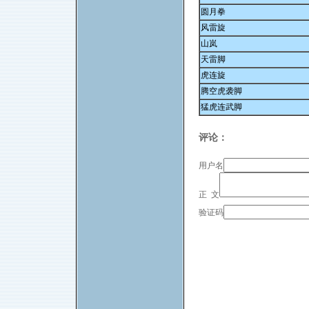
圆月拳
风雷旋
山岚
天雷脚
虎连旋
腾空虎袭脚
猛虎连武脚
评论：
用户名
正 文
验证码