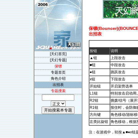
保镖(Bouncer)(BOUNCE
出招表
按钮
说明
[天幻首页]
▲钮
上段攻击
[天幻专题]
■钮
中段攻击
保镖
●钮
跳跃攻击
专题首页
角色介绍
х钮
下段攻击
出招表
开始钮
开启架势选单
专题搜索
L1钮
特别攻击启动用
R2钮
挑拨/信号（展
R1钮
按住时，会防御
方向键
角色移动/游标
左类比旋钮
角色移动，根据
注：在游戏中，轻按▲■●х钮