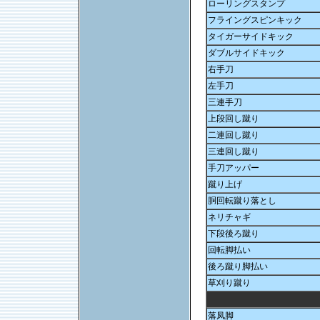
ローリングスタンプ
フライングスピンキック
タイガーサイドキック
ダブルサイドキック
右手刀
左手刀
三連手刀
上段回し蹴り
二連回し蹴り
三連回し蹴り
手刀アッパー
蹴り上げ
胴回転蹴り落とし
ネリチャギ
下段後ろ蹴り
回転脚払い
後ろ蹴り脚払い
草刈り蹴り
落凤脚